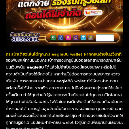
กระเป๋าเดียวเล่นได้ทุกเกม eagle88 wallet ฝากถอนง่ายใน2วินาที
ขอเพียงแค่ท่านมีแอปกระเป๋าการเงินทรูมันนี่วอลเลทสามารถเข้ามาเล่น
บนเว็บพนัน
eagle88
ได้แล้วไม่จำเป็นต้องมีแอปธนาคารหรือไม่มี
ความจำเป็นต้องใช้อีกต่อไป หากท่านไม่ต้องการความยุ่งยากระหว่าง
เดิมพัน การออกแบบผ่านทาง eagle88 wallet ทำให้การฝาก-ถอน
แต่ละครั้งได้ง่าย รวดเร็ว สะดวกสบาย ไม่มีสร้างความยุ่งยากให้แม้แต่
ครั้งเดียว ทำให้ทุกท่านได้รู้เลยว่ากระเป๋าเดียวเล่นได้ทุกเกม เปิดโอกาส
ให้ทุกอย่างไม่ซับซ้อนอะไร โฟกัสในการเดิมพันเต็มที่ในระบบทันสมัยการ
ทำงานออโต้ มาตรฐานสูงจัดเต็มในการหารางวัลเยอะ ทุกอย่างมีความ
แม่นยำและรวดเร็วตามเทคโนโลยีใหม่ล่าสุด ฝากถอนง่ายในไม่กี่วินาทีให้
ทุกท่านรู้เอาไว้ แอปใหม่ฝาก-ถอน wallet ไวคู่นักเดิมพันมานานเล่นชนะ